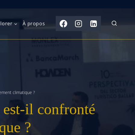
lorer
À propos
du Nord
Moyen-Orient
Australasie
b)
Asie centrale
Îles du Pacifique
de l’Ouest
Sous-continent
e l’Est
indien
gement climatique ?
 est-il confronté
australe
Asie du Sud-Est
Extrême-Orient
que ?