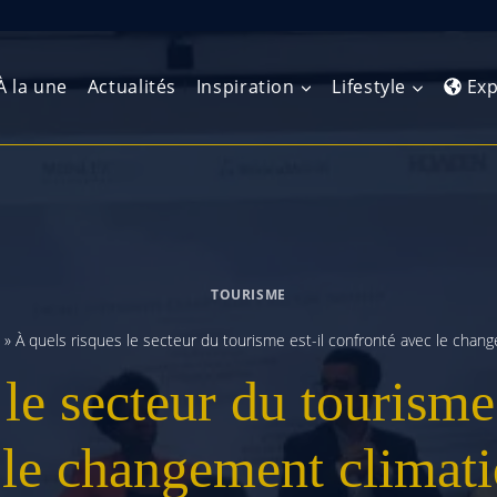
À la une
Actualités
Inspiration
Lifestyle
Exp
Europe de l’Ouest
Amérique du Nord
Afrique 
(Maghre
Europe du Nord
Amérique centrale
Afrique 
TOURISME
Europe centrale
Antilles et Caraïbes
Afrique d
»
À quels risques le secteur du tourisme est-il confronté avec le chan
Europe de l’Est
Amérique du Sud
le secteur du tourisme
Afrique 
Balkans
 le changement climati