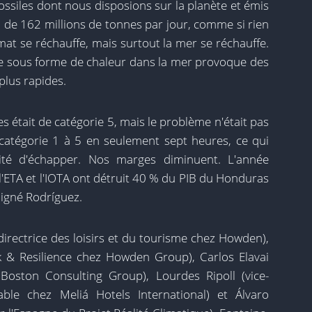
ssiles dont nous disposions sur la planète et émis
on de 162 millions de tonnes par jour, comme si rien
climat se réchauffe, mais surtout la mer se réchauffe.
gie sous forme de chaleur dans la mer provoque des
plus rapides.
s était de catégorie 5, mais le problème n'était pas
a catégorie 1 à 5 en seulement sept heures, ce qui
ilité d'échapper. Nos marges diminuent. L'année
 l'ETA et l'IOTA ont détruit 40 % du PIB du Honduras
ligné Rodríguez.
directrice des loisirs et du tourisme chez Howden),
k & Resilience chez Howden Group), Carlos Elavai
 Boston Consulting Group), Lourdes Ripoll (vice-
ble chez Meliá Hotels International) et Álvaro