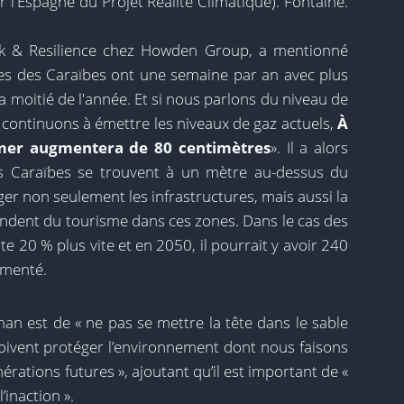
 l'Espagne du Projet Réalité Climatique). Fontaine.
k & Resilience chez Howden Group, a mentionné
ones des Caraïbes ont une semaine par an avec plus
a moitié de l'année. Et si nous parlons du niveau de
s continuons à émettre les niveaux de gaz actuels,
À
a mer augmentera de 80 centimètres
». Il a alors
es Caraïbes se trouvent à un mètre au-dessus du
ger non seulement les infrastructures, mais aussi la
endent du tourisme dans ces zones. Dans le cas des
e 20 % plus vite et en 2050, il pourrait y avoir 240
mmenté.
an est de « ne pas se mettre la tête dans le sable
oivent protéger l’environnement dont nous faisons
nérations futures », ajoutant qu’il est important de «
’inaction ».