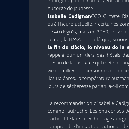
Rodríguez (coordinateur général pour
Auberge de jeunesse.
Isabelle Cadignan
CCO Climate Ris
qu'à l'heure actuelle, « certaines z
de 40 degrés, mais en 2050, ce sera l
la mer, la NASA a calculé que, si nou
la fin du siècle, le niveau de l
rappelé qu’« un tiers des hôtels d
niveau de la mer », ce qui met en dan
vie de milliers de personnes qui dép
Îles Baléares, la température augment
jours de sécheresse par an, a-t-il co
La recommandation d'Isabelle Cadign
comme l'autruche. Les entreprises d
partie et le laisser en héritage aux gé
comprendre l’impact de l’action et de l