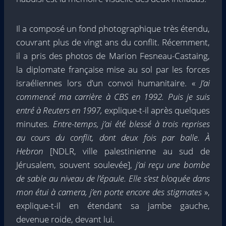
Il a composé un fond photographique très étendu,
couvrant plus de vingt ans du conflit. Récemment,
il a pris des photos de Marion Fesneau-Castaing,
la diplomate française mise au sol par les forces
israéliennes lors d’un convoi humanitaire. «
J’ai
commencé ma carrière à CBS en 1992. Puis je suis
entré à Reuters en 1997,
explique-t-il après quelques
minutes
. Entre-temps, j’ai été blessé à trois reprises
au cours du conflit, dont deux fois par balle. À
Hebron
[NDLR, ville palestinienne au sud de
Jérusalem, souvent soulevée],
j’ai reçu une bombe
de sable au niveau de l’épaule. Elle s’est bloquée dans
mon étui à camera, j’en porte encore des stigmates
»,
explique-t-il en étendant sa jambe gauche,
devenue roide, devant lui.