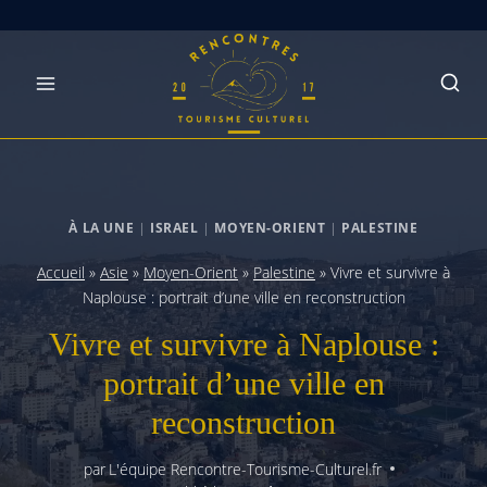
Skip
to
content
À LA UNE
|
ISRAEL
|
MOYEN-ORIENT
|
PALESTINE
Accueil
»
Asie
»
Moyen-Orient
»
Palestine
»
Vivre et survivre à
Naplouse : portrait d’une ville en reconstruction
Vivre et survivre à Naplouse :
portrait d’une ville en
reconstruction
par
L'équipe Rencontre-Tourisme-Culturel.fr