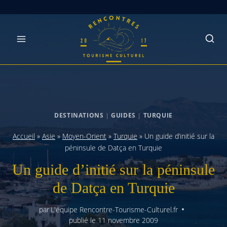
Skip
to
content
DESTINATIONS
|
GUIDES
|
TURQUIE
Accueil
»
Asie
»
Moyen-Orient
»
Turquie
»
Un guide d’initié sur la
péninsule de Datça en Turquie
Un guide d’initié sur la péninsule
de Datça en Turquie
par
L'équipe Rencontre-Tourisme-Culturel.fr
publié le
11 novembre 2009