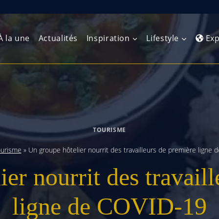
À la une
Actualités
Inspiration
Lifestyle
Exp
Europe de l’Ouest
Amérique du Nord
Afrique 
(Maghre
Europe du Nord
Amérique centrale
Afrique 
TOURISME
Europe centrale
Antilles et Caraïbes
Afrique d
urisme
»
Un groupe hôtelier nourrit des travailleurs de première ligne
Europe de l’Est
Amérique du Sud
er nourrit des travail
Afrique 
Balkans
ligne de COVID-19