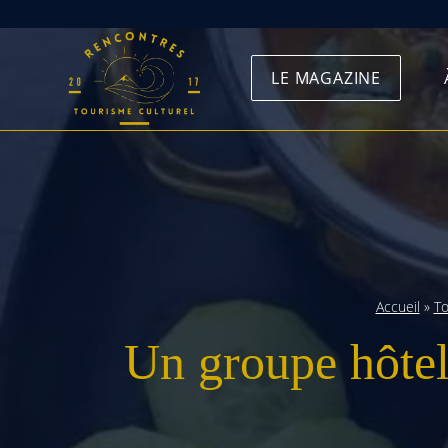
Skip
to
LE MAGAZINE
content
Accueil
»
To
Un groupe hôteli