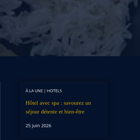
À LA UNE
|
HOTELS
Hôtel avec spa : savourez un
séjour détente et bien-être
25 juin 2026