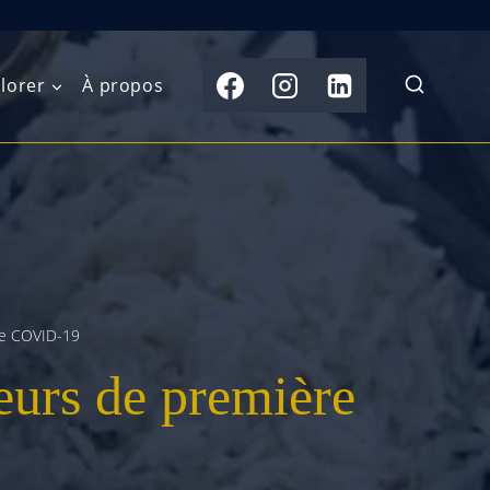
lorer
À propos
du Nord
Moyen-Orient
Australasie
b)
Asie centrale
Îles du Pacifique
de l’Ouest
Sous-continent
e l’Est
indien
 de COVID-19
leurs de première
australe
Asie du Sud-Est
Extrême-Orient