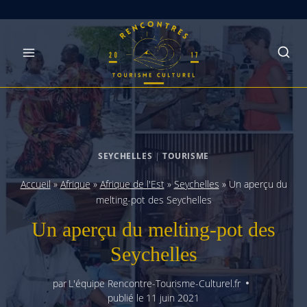
Skip
to
content
SEYCHELLES
|
TOURISME
Accueil
»
Afrique
»
Afrique de l'Est
»
Seychelles
»
Un aperçu du
melting-pot des Seychelles
Un aperçu du melting-pot des
Seychelles
par
L'équipe Rencontre-Tourisme-Culturel.fr
publié le
11 juin 2021