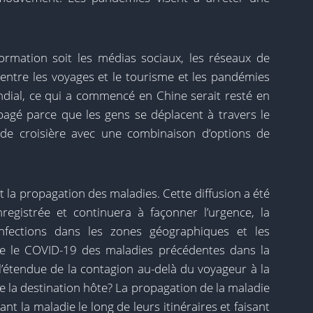
ormation soit les médias sociaux, les réseaux de
en entre les voyages et le tourisme et les pandémies
ondial, ce qui a commencé en Chine serait resté en
opagé parce que les gens se déplacent à travers le
de croisière avec une combinaison d’options de
 la propagation des maladies. Cette diffusion a été
nregistrée et continuera à façonner l’urgence, la
infections dans les zones géographiques et les
cie le COVID-19 des maladies précédentes dans la
 l’étendue de la contagion au-delà du voyageur à la
de la destination hôte? La propagation de la maladie
ant la maladie le long de leurs itinéraires et faisant