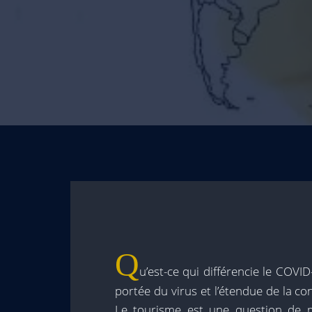
Q
u’est-ce qui différencie le COVI
portée du virus et l’étendue de la co
Le tourisme est une question de 