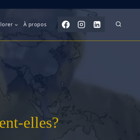
lorer
À propos
du Nord
Moyen-Orient
Australasie
b)
Asie centrale
Îles du Pacifique
de l’Ouest
Sous-continent
e l’Est
indien
australe
Asie du Sud-Est
ent-elles?
Extrême-Orient