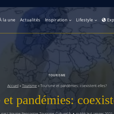
À la une
Actualités
Inspiration
Lifestyle
Exp
Europe de l’Ouest
Amérique du Nord
Afrique 
(Maghre
Europe du Nord
Amérique centrale
Afrique 
Europe centrale
Antilles et Caraïbes
TOURISME
Afrique d
Europe de l’Est
Amérique du Sud
Accueil
»
Tourisme
»
Tourisme et pandémies: coexistent-elles?
Afrique 
Balkans
et pandémies: coexist
par
L'équipe Rencontre-Tourisme-Culturel.fr
publié le
6 janvier 2021