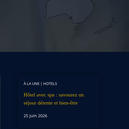
À LA UNE
|
HOTELS
Hôtel avec spa : savourez un
séjour détente et bien-être
25 juin 2026