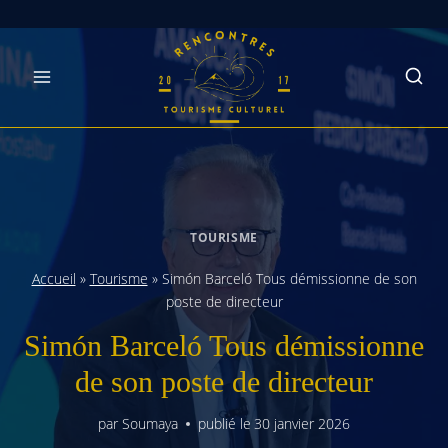
Skip
to
content
TOURISME
Accueil
»
Tourisme
»
Simón Barceló Tous démissionne de son
poste de directeur
Simón Barceló Tous démissionne
de son poste de directeur
par
Soumaya
publié le
30 janvier 2026