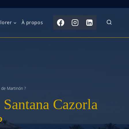
lorer
À propos
du Nord
Moyen-Orient
Australasie
b)
Asie centrale
Îles du Pacifique
de l’Ouest
Sous-continent
e l’Est
indien
t de Martinón ?
e Santana Cazorla
australe
Asie du Sud-Est
Extrême-Orient
?