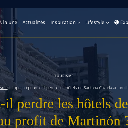
À la une
Actualités
Inspiration
Lifestyle
Exp
Europe de l’Ouest
Amérique du Nord
Afrique 
(Maghre
Europe du Nord
Amérique centrale
Afrique 
TOURISME
Europe centrale
Antilles et Caraïbes
Afrique d
isme
»
Lopesan pourrait-il perdre les hôtels de Santana Cazorla au profi
Europe de l’Est
Amérique du Sud
-il perdre les hôtels d
Afrique 
Balkans
au profit de Martinón 