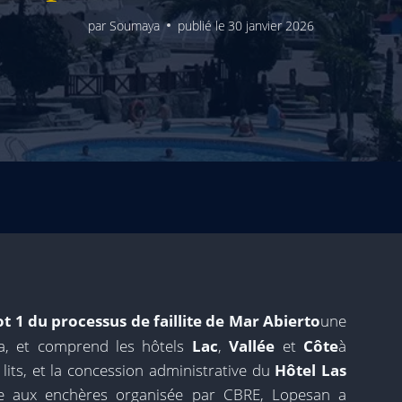
par
Soumaya
publié le
30 janvier 2026
t 1 du processus de faillite de Mar Abierto
une
a, et comprend les hôtels
Lac
,
Vallée
et
Côte
à
lits, et la concession administrative du
Hôtel Las
te aux enchères organisée par CBRE, Lopesan a