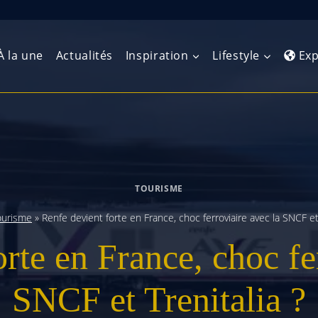
À la une
Actualités
Inspiration
Lifestyle
Exp
Europe de l’Ouest
Amérique du Nord
Afrique 
(Maghre
Europe du Nord
Amérique centrale
Afrique 
TOURISME
Europe centrale
Antilles et Caraïbes
Afrique d
ourisme
»
Renfe devient forte en France, choc ferroviaire avec la SNCF et 
Europe de l’Est
Amérique du Sud
rte en France, choc fe
Afrique 
Balkans
SNCF et Trenitalia ?