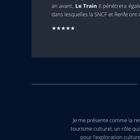
an avant,
Le Train
Il pénétrera égal
dans lesquelles la SNCF et Renfe ont d
★★★★★
Je me présente comme la res
tourisme culturel, un rôle q
pour l'exploration cultur