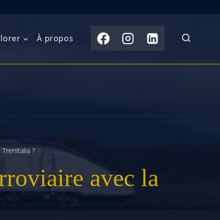
lorer
À propos
du Nord
Moyen-Orient
Australasie
b)
Asie centrale
Îles du Pacifique
de l’Ouest
Sous-continent
e l’Est
indien
Trenitalia ?
rroviaire avec la
australe
Asie du Sud-Est
Extrême-Orient