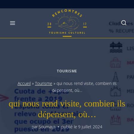
Skip
to
content
TOURISME
Accueil
»
Tourisme
»
qui nous rend visite, combien ils
dépensent, où…
qui nous rend visite, combien ils
dépensent, où…
par
Soumaya
publié le
9 juillet 2024