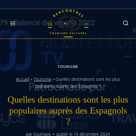
Skip
to
content
TOURISME
Accueil
»
Tourisme
»
Quelles destinations sont les plus
populaires auprès des Espagnols ?
Quelles destinations sont les plus
populaires auprès des Espagnols
?
par
Soumaya
publié le
16 décembre 2024