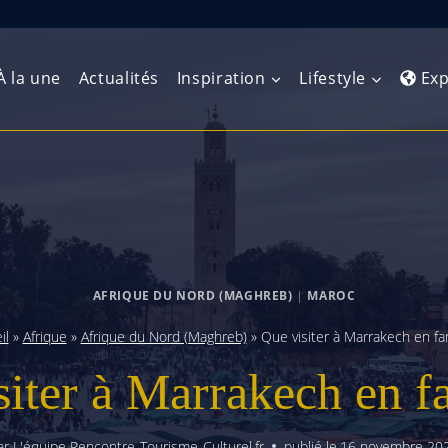
À la une
Actualités
Inspiration
Lifestyle
Exp
Europe de l’Ouest
Amérique du Nord
Afrique 
(Maghre
Europe du Nord
Amérique centrale
Afrique 
Europe centrale
Antilles et Caraïbes
AFRIQUE DU NORD (MAGHREB)
|
MAROC
Afrique d
Europe de l’Est
Amérique du Sud
il
»
Afrique
»
Afrique du Nord (Maghreb)
»
Que visiter à Marrakech en fam
Afrique 
Balkans
iter à Marrakech en f
ar
L'équipe Rencontre-Tourisme-Culturel.fr
publié le
16 novembre 20