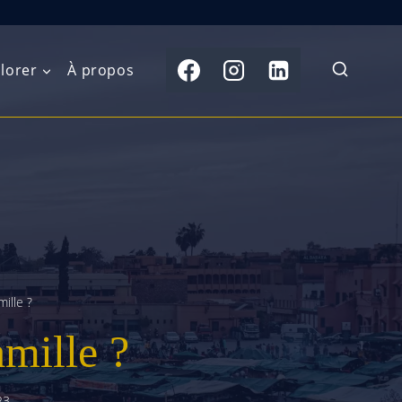
lorer
À propos
du Nord
Moyen-Orient
Australasie
b)
Asie centrale
Îles du Pacifique
de l’Ouest
Sous-continent
e l’Est
indien
ille ?
australe
Asie du Sud-Est
amille ?
Extrême-Orient
23