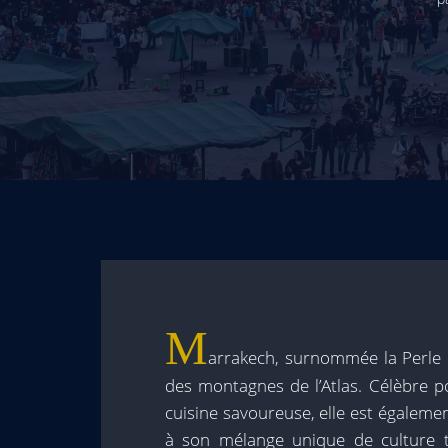
M
arrakech, surnommée la Perle 
des montagnes de l’Atlas. Célèbre po
cuisine savoureuse, elle est égalemen
à son mélange unique de culture t