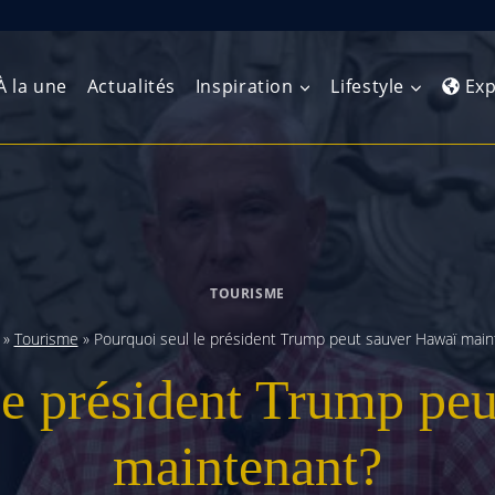
À la une
Actualités
Inspiration
Lifestyle
Exp
Europe de l’Ouest
Amérique du Nord
Afrique 
(Maghre
Europe du Nord
Amérique centrale
Afrique 
TOURISME
Europe centrale
Antilles et Caraïbes
Afrique d
»
Tourisme
»
Pourquoi seul le président Trump peut sauver Hawaï main
Europe de l’Est
Amérique du Sud
le président Trump pe
Afrique 
Balkans
maintenant?