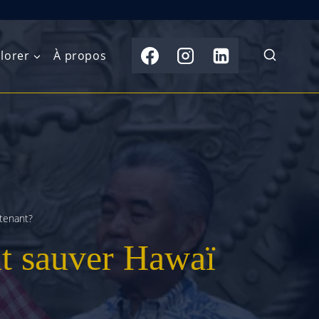
lorer
À propos
du Nord
Moyen-Orient
Australasie
b)
Asie centrale
Îles du Pacifique
de l’Ouest
Sous-continent
e l’Est
indien
tenant?
ut sauver Hawaï
australe
Asie du Sud-Est
Extrême-Orient