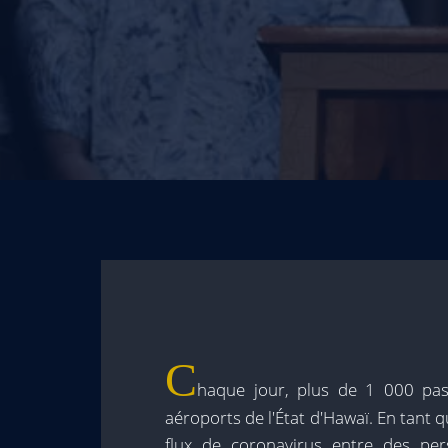
C
haque jour, plus de 1 000 pass
aéroports de l'État d'Hawaï. En tant q
flux de coronavirus entre des pers