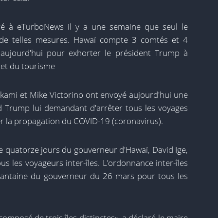
ré à eTurboNews il y a une semaine que seul le
 de telles mesures. Hawaï compte 3 comtés et 4
 aujourd'hui pour exhorter le président Trump à
 et du tourisme
akami et Mike Victorino ont envoyé aujourd'hui une
d Trump lui demandant d'arrêter tous les voyages
er la propagation du COVID-19 (coronavirus).
e quatorze jours du gouverneur d'Hawaï, David Ige,
s les voyageurs inter-îles. L’ordonnance inter-îles
rantaine du gouverneur du 26 mars pour tous les
omposé de trois îles distinctes», a déclaré le maire