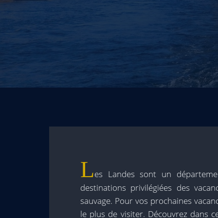
L
es Landes sont un départemen
destinations privilégiées des vaca
sauvage. Pour vos prochaines vacance
le plus de visiter. Découvrez dans c