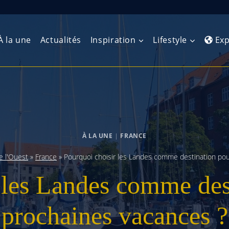
À la une
Actualités
Inspiration
Lifestyle
Exp
Europe de l’Ouest
Amérique du Nord
Afrique 
(Maghre
Europe du Nord
Amérique centrale
Afrique 
À LA UNE
|
FRANCE
Europe centrale
Antilles et Caraïbes
Afrique d
e l'Ouest
»
France
»
Pourquoi choisir les Landes comme destination pou
Europe de l’Est
Amérique du Sud
 les Landes comme des
Afrique 
Balkans
prochaines vacances ?