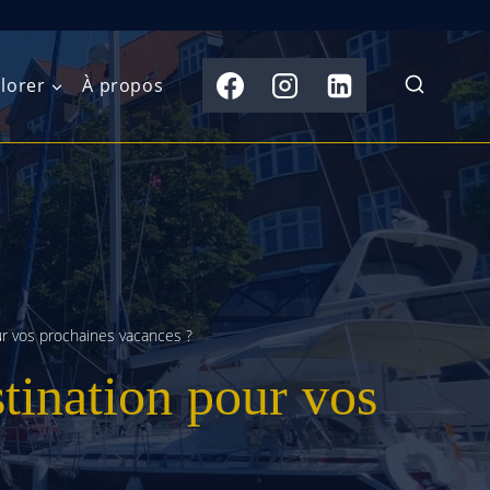
lorer
À propos
du Nord
Moyen-Orient
Australasie
b)
Asie centrale
Îles du Pacifique
de l’Ouest
Sous-continent
e l’Est
indien
r vos prochaines vacances ?
tination pour vos
australe
Asie du Sud-Est
Extrême-Orient