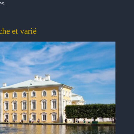
es.
che et varié