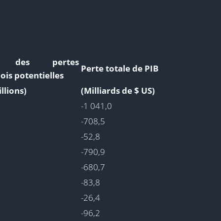
l des pertes
Perte totale de PIB
ois potentielles
llions)
(Milliards de $ US)
-1 041,0
-708,5
-52,8
-790,9
-680,7
-83,8
-26,4
-96,2