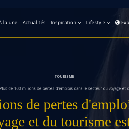
À la une
Actualités
Inspiration
Lifestyle
Exp
Europe de l’Ouest
Amérique du Nord
Afrique 
(Maghre
Europe du Nord
Amérique centrale
Afrique 
TOURISME
Europe centrale
Antilles et Caraïbes
Afrique d
Plus de 100 millions de pertes d'emplois dans le secteur du voyage et
Europe de l’Est
Amérique du Sud
ions de pertes d'emploi
Afrique 
Balkans
yage et du tourisme es