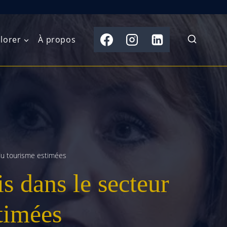
lorer
À propos
du Nord
Moyen-Orient
Australasie
b)
Asie centrale
Îles du Pacifique
de l’Ouest
Sous-continent
e l’Est
indien
 du tourisme estimées
s dans le secteur
australe
Asie du Sud-Est
Extrême-Orient
timées