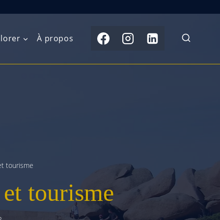
lorer
À propos
du Nord
Moyen-Orient
Australasie
b)
Asie centrale
Îles du Pacifique
de l’Ouest
Sous-continent
e l’Est
indien
et tourisme
australe
Asie du Sud-Est
 et tourisme
Extrême-Orient
2