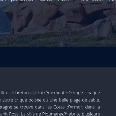
e littoral breton est extrêmement découpé, chaque
e autre crique boisée ou une belle plage de sable.
etagne se trouve dans les Cotes d’Armor, dans la
anit Rose. La ville de Ploumanac’h abrite plusieurs