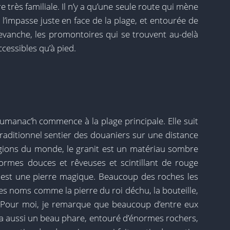
e très familiale. Il n’y a qu’une seule route qui mène
 l’impasse juste en face de la plage, et entourée de
revanche, les promontoires qui se trouvent au-delà
cessibles qu’à pied.
manac’h commence à la plage principale. Elle suit
traditionnel sentier des douaniers sur une distance
égions du monde, le granit est un matériau sombre
 formes douces et rêveuses et scintillant de rouge
it est une pierre magique. Beaucoup des roches les
es noms comme la pierre du roi déchu, la bouteille,
es. Pour moi, je remarque que beaucoup d’entre eux
 y a aussi un beau phare, entouré d’énormes rochers,