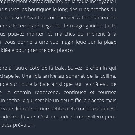
mplacement extraordinaire, de la foule incroyable !
uis suivez les boutiques le long des rues proches du
s en passer ! Avant de commencer votre promenade
renez le temps de regarder le rivage gauche. Juste
 vous pouvez monter les marches qui mènent à la
qui vous donnera une vue magnifique sur la plage
c, idéale pour prendre des photos.
e à l’autre côté de la baie. Suivez le chemin qui
chapelle. Une fois arrivé au sommet de la colline,
ble sur toute la baie ainsi que sur le château de
ite, le chemin redescend, continuez et tournez
n rocheux qui semble un peu difficile d’accès mais
e Vous finirez sur une petite crête rocheuse qui est
t admirer la vue. C’est un endroit merveilleux pour
n avez prévu un.