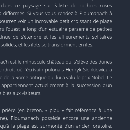
es dans ce paysage surréaliste de rochers roses
ers difformes. Si vous vous rendez à Ploumanac’h à
ourrez voir un incroyable petit croissant de plage
rs l’ouest le long d’un estuaire parsemé de petites
tinue de s’étendre et les affleurements solitaires
ides, et les îlots se transforment en îles.
ac’h est le minuscule château qui s’élève des dunes
’endroit où l’écrivain polonais Henryk Sienkiewicz a
re de la Rome antique qui lui a valu le prix Nobel. Le
s appartiennent actuellement à la succession d’un
ibles aux visiteurs.
de prière (en breton, « plou » fait référence à une
ine), Ploumanac’h possède encore une ancienne
qu’à la plage est surmonté d’un ancien oratoire.