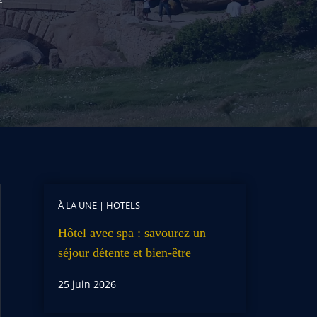
À LA UNE
|
HOTELS
Hôtel avec spa : savourez un
séjour détente et bien-être
25 juin 2026