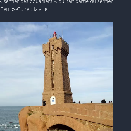
sentier des douaniers », qui fait partie du sentier
rros-Guirec, la ville.