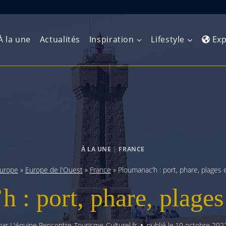
À la une
Actualités
Inspiration
Lifestyle
Exp
Europe de l’Ouest
Amérique du Nord
Afrique 
(Maghre
Europe du Nord
Amérique centrale
Afrique 
Europe centrale
Antilles et Caraïbes
À LA UNE
|
FRANCE
Afrique d
Europe de l’Est
Amérique du Sud
urope
»
Europe de l'Ouest
»
France
»
Ploumanac’h : port, phare, plages 
Afrique 
Balkans
 : port, phare, plages
par
L'équipe Rencontre-Tourisme-Culturel.fr
publié le
10 octobre 202