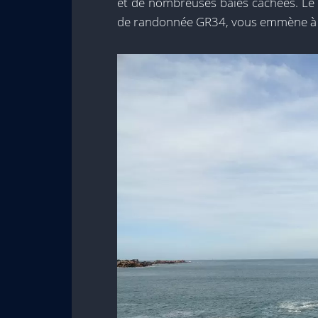
et de nombreuses baies cachées. Le « 
de randonnée GR34, vous emmène à Pe