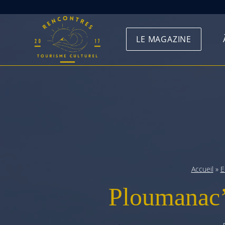
Skip
to
LE MAGAZINE
content
Accueil
»
E
Ploumanac’h