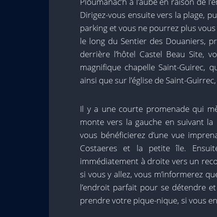
Ploumanac’h à l’aube en raison de l’e
Dirigez-vous ensuite vers la plage, p
parking et vous ne pourrez plus vou
le long du Sentier des Douaniers, p
derrière l’hôtel Castel Beau Site,
magnifique chapelle Saint-Guirec, 
ainsi que sur l’église de Saint-Guirre
Il y a une courte promenade qui mèn
monte vers la gauche en suivant la 
vous bénéficierez d’une vue imprena
Costaeres et la petite île. Ensu
immédiatement à droite vers un recoi
si vous y allez, vous m’informerez qu
l’endroit parfait pour se détendre e
prendre votre pique-nique, si vous e