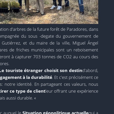
ation d'arbres de la future forêt de Paradores, dans
accompagnée du sous -degate du gouvernement de
Gutiérrez, et du maire de la ville, Miguel Ángel
ares de friches municipales sont un reboisement
ueront à capturer 703 tonnes de CO2 au cours des
ores.
Le touriste étranger choisit son destin
d'abord,
gagement à la durabilité
. Et c'est précisément ce
 notre identité. En partageant ces valeurs, nous
irer ce type de client
leur offrant une expérience
is aussi durable. «
ic auquel le
Situation géopolitique actuelle
qui a