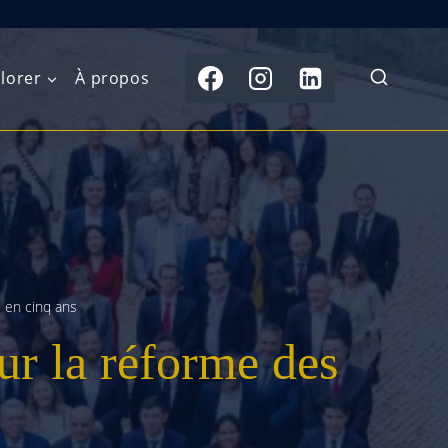
lorer
À propos
du Nord
Moyen-Orient
Australasie
b)
Asie centrale
Îles du Pacifique
de l’Ouest
Sous-continent
e l’Est
indien
s en cinq ans
ur la réforme des
australe
Asie du Sud-Est
Extrême-Orient