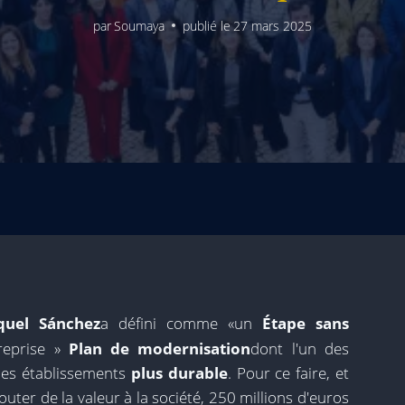
par
Soumaya
publié le
27 mars 2025
quel Sánchez
a défini comme «un
Étape sans
treprise »
Plan de modernisation
dont l'un des
 les établissements
plus durable
. Pour ce faire, et
outer de la valeur à la société, 250 millions d'euros