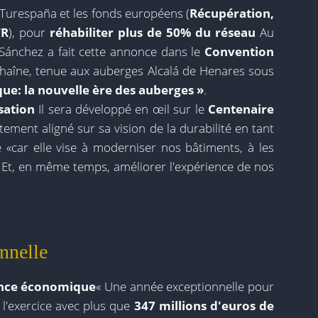
 Turespaña et les fonds européens (
Récupération,
TR
), pour
réhabiliter plus de 50% du réseau
Au
Sánchez a fait cette annonce dans le
Convention
haîne, tenue aux auberges Alcalá de Henares sous
ue: la nouvelle ère des auberges »
.
sation
Il sera développé en œil sur le
Centenaire
ctement aligné sur sa vision de la durabilité en tant
e «car elle vise à moderniser nos bâtiments, à les
Et, en même temps, améliorer l'expérience de nos
nnelle
ance économique
« Une année exceptionnelle pour
 l'exercice avec plus que
347 millions d'euros de