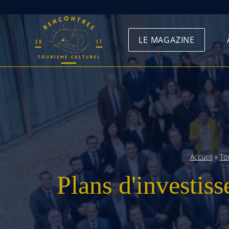
Skip
to
LE MAGAZINE
content
Accueil
»
To
Plans d'investis