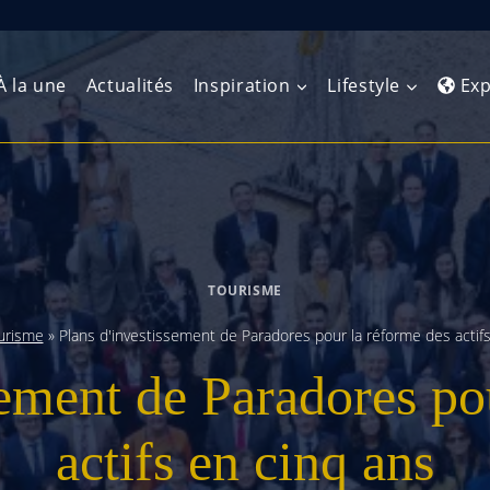
À la une
Actualités
Inspiration
Lifestyle
Exp
Europe de l’Ouest
Amérique du Nord
Afrique 
(Maghre
Europe du Nord
Amérique centrale
Afrique 
TOURISME
Europe centrale
Antilles et Caraïbes
Afrique d
urisme
»
Plans d'investissement de Paradores pour la réforme des actif
Europe de l’Est
Amérique du Sud
sement de Paradores po
Afrique 
Balkans
actifs en cinq ans