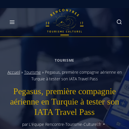
Skip
to
content
TOURISME
Accueil
»
Tourisme
»
Pegasus, première compagnie aérienne en
Turquie à tester son IATA Travel Pass
Pegasus, première compagnie
aérienne en Turquie à tester son
IATA Travel Pass
par
L'équipe Rencontre-Tourisme-Culturel.fr