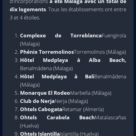
d'incorporations
a été Malaga avec un total de
dix logements
. Tous les établissements ont entre
3 et 4 étoiles.
Complexe de Torreblanca
Fuengirola
(Malaga)
Phénix Torremolinos
Torremolinos (Málaga)
Hôtel Medplaya à Alba Beach,
Benalmádena (Malaga)
Hôtel Medplaya à Bali
Benalmádena
(Málaga)
Monarque El Rodeo
Marbella (Málaga)
Club de Nerja
Nerja (Malaga)
Ohtels Cabogata
Retamar (Almería)
Ohtels Carabela Beach
Matalascañas
(Huelva)
Ohtels Islantilla
Islantilla (Huelva)