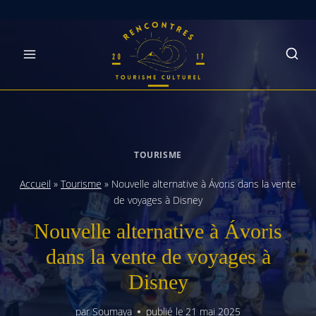
Skip
to
content
TOURISME
Accueil
»
Tourisme
»
Nouvelle alternative à Ávoris dans la vente
de voyages à Disney
Nouvelle alternative à Ávoris
dans la vente de voyages à
Disney
par
Soumaya
publié le
21 mai 2025