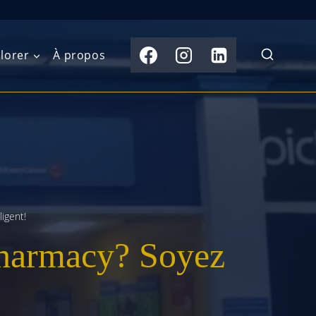
lorer
À propos
du Nord
Moyen-Orient
Australasie
b)
Asie centrale
Îles du Pacifique
de l’Ouest
Sous-continent
e l’Est
indien
igent!
harmacy? Soyez
australe
Asie du Sud-Est
Extrême-Orient