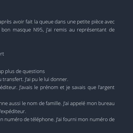
t après avoir fait la queue dans une petite pièce avec
bon masque N95, j’ai remis au représentant de
rt
p plus de questions
transfert. J’ai pu le lui donner.
diteur. J’avais le prénom et je savais que l’argent
onne aussi le nom de famille. J’ai appelé mon bureau
l’expéditeur.
n numéro de téléphone. J’ai fourni mon numéro de