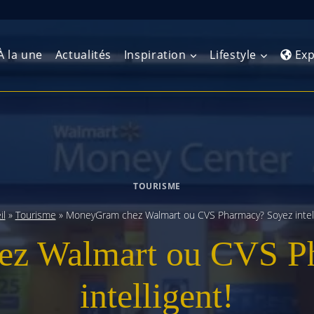
À la une
Actualités
Inspiration
Lifestyle
Exp
Europe de l’Ouest
Amérique du Nord
Afrique 
(Maghre
Europe du Nord
Amérique centrale
Afrique 
TOURISME
Europe centrale
Antilles et Caraïbes
Afrique d
il
»
Tourisme
»
MoneyGram chez Walmart ou CVS Pharmacy? Soyez intell
Europe de l’Est
Amérique du Sud
z Walmart ou CVS P
Afrique 
Balkans
intelligent!