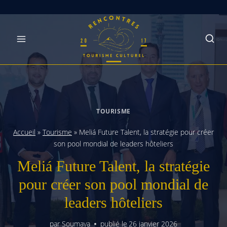
Skip
to
content
TOURISME
Accueil
»
Tourisme
»
Meliá Future Talent, la stratégie pour créer
son pool mondial de leaders hôteliers
Meliá Future Talent, la stratégie
pour créer son pool mondial de
leaders hôteliers
par
Soumaya
publié le
26 janvier 2026