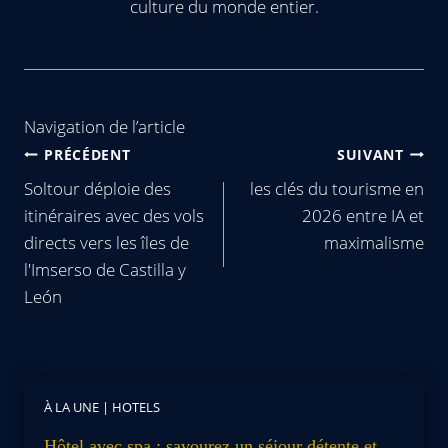
culture du monde entier.
Navigation de l’article
PRÉCÉDENT
SUIVANT
Soltour déploie des
les clés du tourisme en
itinéraires avec des vols
2026 entre IA et
directs vers les îles de
maximalisme
l'Imserso de Castilla y
León
À LA UNE
|
HOTELS
Hôtel avec spa : savourez un séjour détente et