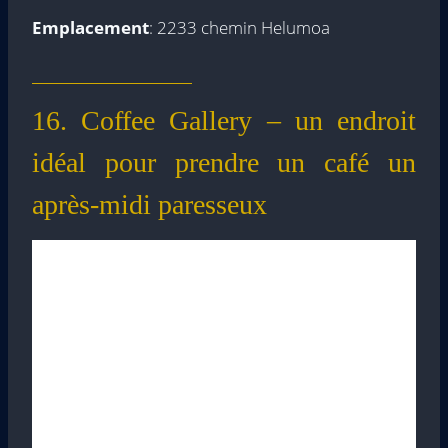
Emplacement
: 2233 chemin Helumoa
16. Coffee Gallery – un endroit
idéal pour prendre un café un
après-midi paresseux