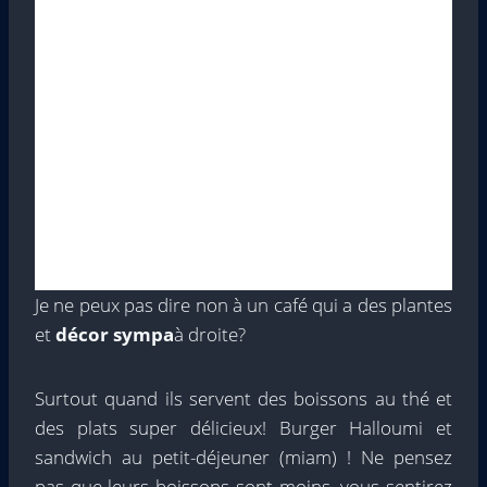
Je ne peux pas dire non à un café qui a des plantes
et
décor sympa
à droite?
Surtout quand ils servent des boissons au thé et
des plats super délicieux! Burger Halloumi et
sandwich au petit-déjeuner (miam) ! Ne pensez
pas que leurs boissons sont moins, vous sentirez