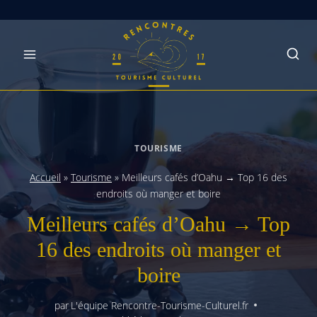
Skip
to
content
TOURISME
Accueil
»
Tourisme
»
Meilleurs cafés d’Oahu → Top 16 des
endroits où manger et boire
Meilleurs cafés d’Oahu → Top
16 des endroits où manger et
boire
par
L'équipe Rencontre-Tourisme-Culturel.fr