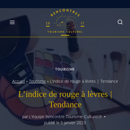
Skip
to
content
TOURISME
Accueil
»
Tourisme
»
L’indice de rouge à lèvres | Tendance
L’indice de rouge à lèvres |
Tendance
par
L'équipe Rencontre-Tourisme-Culturel.fr
publié le
3 janvier 2023