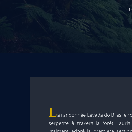
p
L
a randonnée Levada do Brasileiro 
serpente à travers la forêt Lauris
vraiment adoré la première sectio