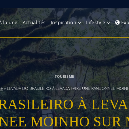
À la une
Actualités
Inspiration
Lifestyle
Exp
Europe de l’Ouest
Amérique du Nord
Afrique 
(Maghre
Europe du Nord
Amérique centrale
Afrique 
TOURISME
Europe centrale
Antilles et Caraïbes
Afrique d
me
»
LEVADA DO BRASILEIRO À LEVADA FAIRE UNE RANDONNEE MOIN
Europe de l’Est
Amérique du Sud
RASILEIRO À LEVA
Afrique 
Balkans
NEE MOINHO SUR 