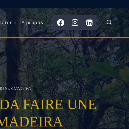
lorer
À propos
du Nord
Moyen-Orient
Australasie
b)
Asie centrale
Îles du Pacifique
de l’Ouest
Sous-continent
e l’Est
indien
HO SUR MADEIRA
DA FAIRE UNE
australe
Asie du Sud-Est
Extrême-Orient
MADEIRA