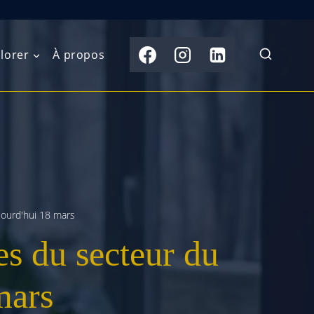
lorer
À propos
du Nord
Moyen-Orient
Australasie
b)
Asie centrale
Îles du Pacifique
de l’Ouest
Sous-continent
e l’Est
indien
jourd'hui 18 mars
es du secteur du
australe
Asie du Sud-Est
Extrême-Orient
mars