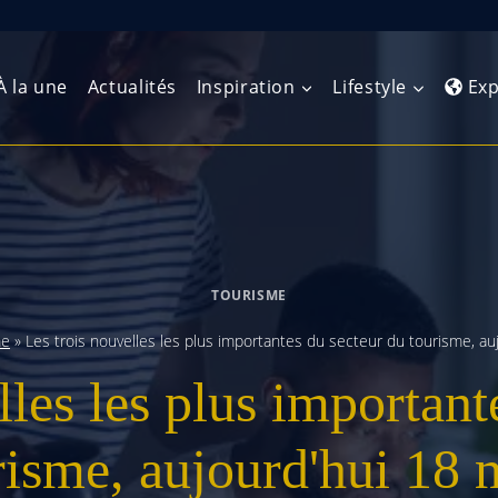
À la une
Actualités
Inspiration
Lifestyle
Exp
Europe de l’Ouest
Amérique du Nord
Afrique 
(Maghre
Europe du Nord
Amérique centrale
Afrique 
TOURISME
Europe centrale
Antilles et Caraïbes
Afrique d
me
»
Les trois nouvelles les plus importantes du secteur du tourisme, au
Europe de l’Est
Amérique du Sud
lles les plus important
Afrique 
Balkans
risme, aujourd'hui 18 