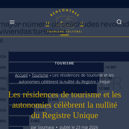
Skip
to
content
TOURISME
Accueil
»
Tourisme
»
Les résidences de tourisme et les
autonomies célèbrent la nullité du Registre Unique
Les résidences de tourisme et les
autonomies célèbrent la nullité
du Registre Unique
par
Soumaya
publié le
23 mai 2026