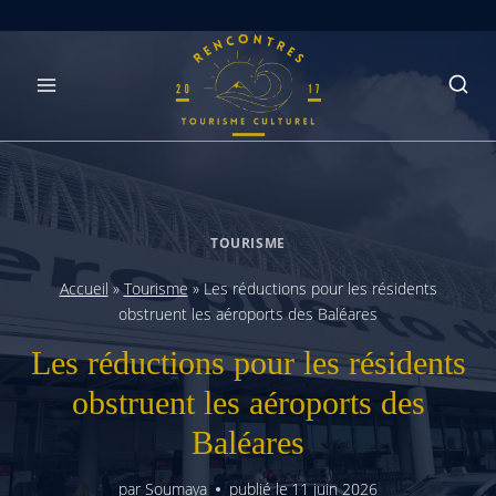
Skip
to
content
TOURISME
Accueil
»
Tourisme
»
Les réductions pour les résidents
obstruent les aéroports des Baléares
Les réductions pour les résidents
obstruent les aéroports des
Baléares
par
Soumaya
publié le
11 juin 2026