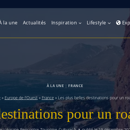
À la une
Actualités
Inspiration
Lifestyle
Exp
Europe de l’Ouest
Amérique du Nord
Afrique 
(Maghre
Europe du Nord
Amérique centrale
Afrique 
Europe centrale
Antilles et Caraïbes
À LA UNE
|
FRANCE
Afrique d
Europe de l’Est
Amérique du Sud
e
»
Europe de l'Ouest
»
France
»
Les plus belles destinations pour un ro
Afrique 
Balkans
destinations pour un ro
ar
L'équipe Rencontre-Tourisme-Culturel.fr
publié le
19 décembre 20