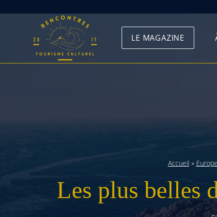
Skip
to
LE MAGAZINE
content
Accueil
»
Europ
Les plus belles 
p