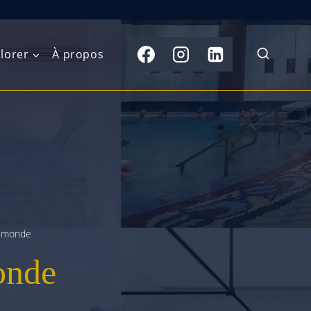
lorer
À propos
du Nord
Moyen-Orient
Australasie
b)
Asie centrale
Îles du Pacifique
de l’Ouest
Sous-continent
e l’Est
indien
u monde
australe
Asie du Sud-Est
onde
Extrême-Orient