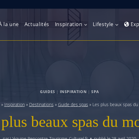
À la une
Actualités
Inspiration
Lifestyle
Exp
Europe de l’Ouest
Amérique du Nord
Afrique 
(Maghre
Europe du Nord
Amérique centrale
Afrique 
Europe centrale
Antilles et Caraïbes
GUIDES
|
INSPIRATION
|
SPA
Afrique d
Europe de l’Est
Amérique du Sud
»
Inspiration
»
Destinations
»
Guide des spas
»
Les plus beaux spas d
Afrique 
Balkans
 plus beaux spas du m
par
L'équipe Rencontre-Tourisme-Culturel.fr
publié le
28 avril 2020