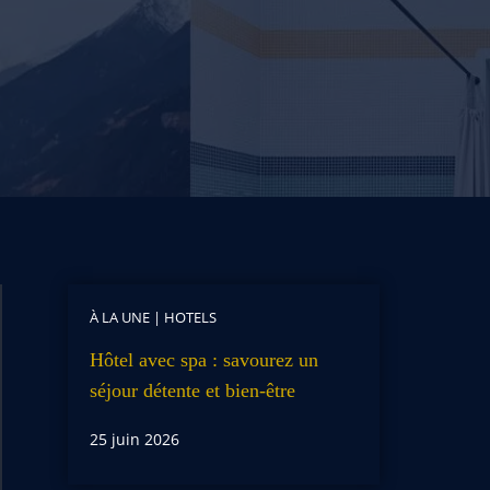
À LA UNE
|
HOTELS
Hôtel avec spa : savourez un
séjour détente et bien-être
25 juin 2026