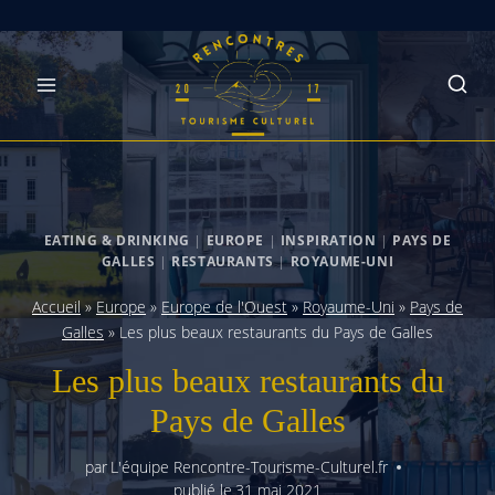
Skip
to
content
EATING & DRINKING
|
EUROPE
|
INSPIRATION
|
PAYS DE
GALLES
|
RESTAURANTS
|
ROYAUME-UNI
Accueil
»
Europe
»
Europe de l'Ouest
»
Royaume-Uni
»
Pays de
Galles
»
Les plus beaux restaurants du Pays de Galles
Les plus beaux restaurants du
Pays de Galles
par
L'équipe Rencontre-Tourisme-Culturel.fr
publié le
31 mai 2021