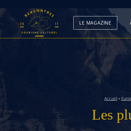
Skip
to
LE MAGAZINE
content
Accueil
»
Euro
Les pl