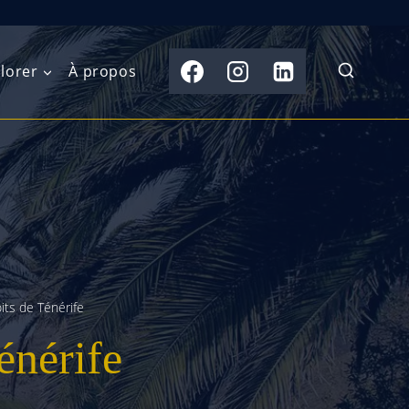
lorer
À propos
du Nord
Moyen-Orient
Australasie
b)
Asie centrale
Îles du Pacifique
de l’Ouest
Sous-continent
e l’Est
indien
its de Ténérife
australe
Asie du Sud-Est
énérife
Extrême-Orient