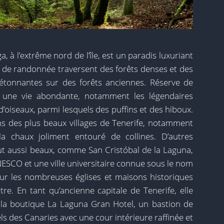
 à l’extrême nord de l’île, est un paradis luxuriant
s de randonnée traversent des forêts denses et des
 étonnantes sur des forêts anciennes. Réserve de
e une vie abondante, notamment les légendaires
d’oiseaux, parmi lesquels des puffins et des hiboux.
ins des plus beaux villages de Tenerife, notamment
a chaux joliment entouré de collines. D’autres
ut aussi beaux, comme San Cristóbal de la Laguna,
NESCO et une ville universitaire connue sous le nom
our les nombreuses églises et maisons historiques
re. En tant qu’ancienne capitale de Tenerife, elle
 la boutique La Laguna Gran Hotel, un bastion de
els des Canaries avec une cour intérieure raffinée et