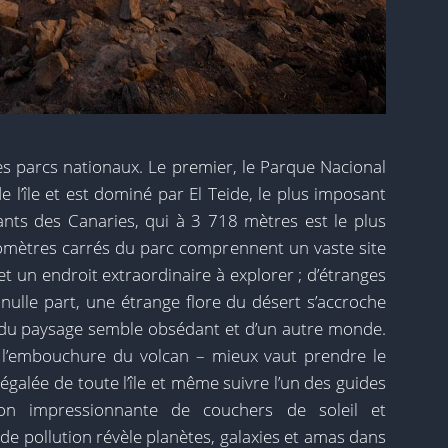
ques parcs nationaux. Le premier, le Parque Nacional
e l’île et est dominé par El Teide, le plus imposant
ts des Canaries, qui à 3 718 mètres est le plus
omètres carrés du parc comprennent un vaste site
 un endroit extraordinaire à explorer ; d’étranges
nulle part, une étrange flore du désert s’accroche
le du paysage semble obsédant et d’un autre monde.
 l’embouchure du volcan – mieux vaut prendre le
galée de toute l’île et même suivre l’un des guides
on impressionnante de couchers de soleil et
de pollution révèle planètes, galaxies et amas dans