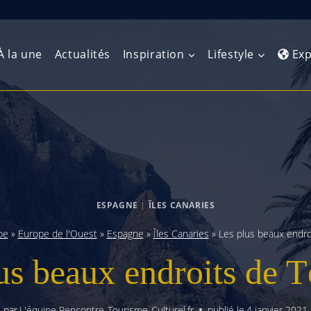
À la une
Actualités
Inspiration
Lifestyle
Exp
Europe de l’Ouest
Amérique du Nord
Afrique 
(Maghre
Europe du Nord
Amérique centrale
Afrique 
Europe centrale
Antilles et Caraïbes
ESPAGNE
|
ÎLES CANARIES
Afrique d
Europe de l’Est
Amérique du Sud
pe
»
Europe de l'Ouest
»
Espagne
»
Îles Canaries
»
Les plus beaux endro
Afrique 
Balkans
us beaux endroits de T
par
L'équipe Rencontre-Tourisme-Culturel.fr
publié le
4 janvier 2021