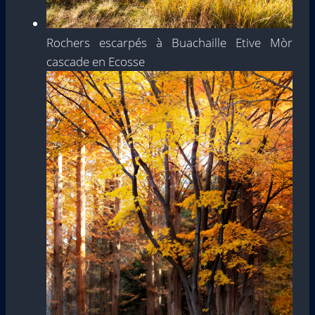
Rochers escarpés à Buachaille Etive Mòr
cascade en Ecosse