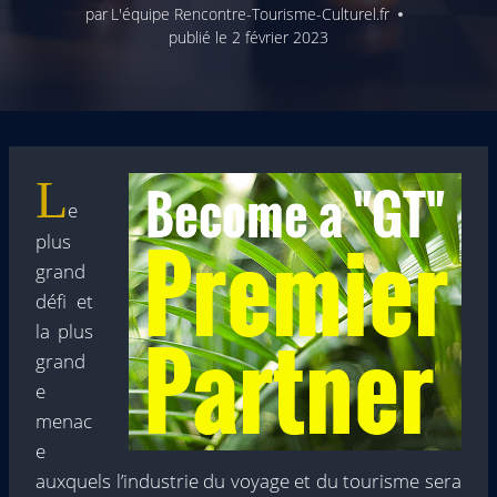
par
L'équipe Rencontre-Tourisme-Culturel.fr
publié le
2 février 2023
L
e
plus
grand
défi et
la plus
grand
e
menac
e
auxquels l’industrie du voyage et du tourisme sera