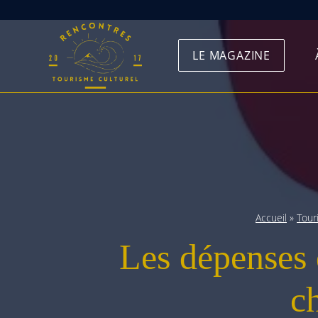
Skip
to
LE MAGAZINE
content
Accueil
»
Tour
Les dépenses 
c