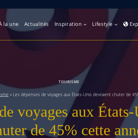
À la une
Actualités
Inspiration
Lifestyle
Exp
Europe de l’Ouest
Amérique du Nord
Afrique 
(Maghre
Europe du Nord
Amérique centrale
Afrique 
TOURISME
Europe centrale
Antilles et Caraïbes
Afrique d
isme
»
Les dépenses de voyages aux États-Unis devraient chuter de 4
Europe de l’Est
Amérique du Sud
de voyages aux États-
Afrique 
Balkans
huter de 45% cette ann