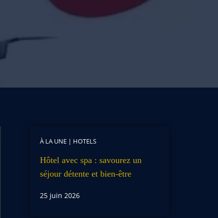
À LA UNE
|
HOTELS
Hôtel avec spa : savourez un
séjour détente et bien-être
25 juin 2026