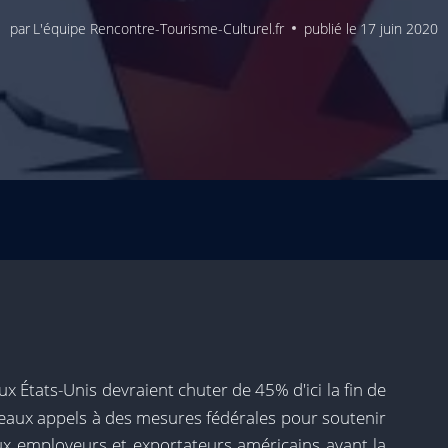
par
L'équipe Rencontre-Tourisme-Culturel.fr
publié le
17 juin 2020
x États-Unis devraient chuter de 45% d'ici la fin de
uveaux appels à des mesures fédérales pour soutenir
paux employeurs et exportateurs américains avant la