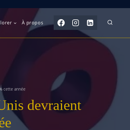
lorer
À propos
du Nord
Moyen-Orient
Australasie
b)
Asie centrale
Îles du Pacifique
de l’Ouest
Sous-continent
e l’Est
indien
5% cette année
Unis devraient
australe
Asie du Sud-Est
Extrême-Orient
ée