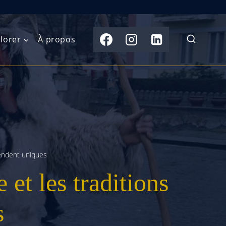
lorer
À propos
du Nord
Moyen-Orient
Australasie
b)
Asie centrale
Îles du Pacifique
de l’Ouest
Sous-continent
e l’Est
indien
rendent uniques
 et les traditions
australe
Asie du Sud-Est
Extrême-Orient
s