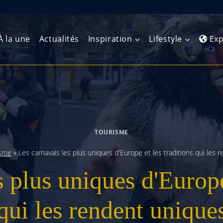
À la une
Actualités
Inspiration
Lifestyle
Exp
Europe de l’Ouest
Amérique du Nord
Afrique 
(Maghre
Europe du Nord
Amérique centrale
Afrique 
TOURISME
Europe centrale
Antilles et Caraïbes
Afrique d
isme
»
Les carnavals les plus uniques d'Europe et les traditions qui les 
Europe de l’Est
Amérique du Sud
 plus uniques d'Europe
Afrique 
Balkans
qui les rendent unique