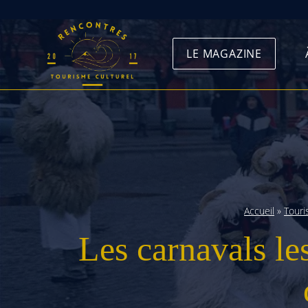
Skip
to
LE MAGAZINE
content
Accueil
»
Tour
Les carnavals les