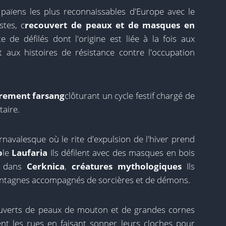
 païens les plus reconnaissables d'Europe avec le
stes, c
recouvert de peaux et de masques en
te de défilés dont l'origine est liée à la fois aux
et aux histoires de résistance contre l'occupation
rement farsang
clôturant un cycle festif chargé de
aire.
navalesque où le rite d'expulsion de l'hiver prend
o
le
Laufaria
Ils défilent avec des masques en bois
; dans
Cerknica
,
créatures mythologiques
Ils
tagnes accompagnés de sorcières et de démons.
uverts de peaux de mouton et de grandes cornes
nt les rues en faisant sonner leurs cloches pour