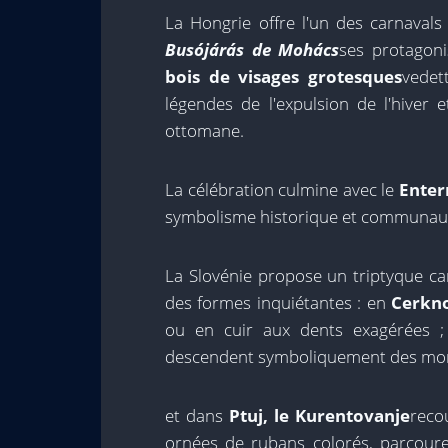
La Hongrie offre l'un des carnavals
Busójárás de Mohács
ses protagoni
bois de visages grotesques
vedet
légendes de l'expulsion de l'hiver 
ottomane.
La célébration culmine avec le
Enter
symbolisme historique et communaut
La Slovénie propose un triptyque car
des formes inquiétantes : en
Cerkn
ou en cuir aux dents exagérées 
descendent symboliquement des mon
et dans
Ptuj, le Kurentovanje
reco
ornées de rubans colorés, parcoure