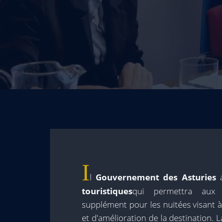
I
l
Gouvernement des Asturies
a
touristiques
qui permettra aux m
supplément pour les nuitées visant 
et d'amélioration de la destination.