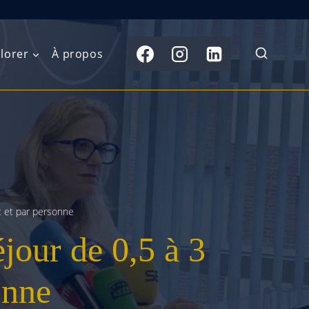
lorer
À propos
du Nord
Moyen-Orient
Australasie
b)
Asie centrale
Îles du Pacifique
de l’Ouest
Sous-continent
e l’Est
indien
t et par personne
jour de 0,5 à 3
australe
Asie du Sud-Est
Extrême-Orient
onne