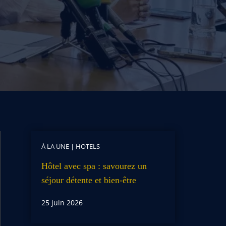
À LA UNE
|
HOTELS
Hôtel avec spa : savourez un
séjour détente et bien-être
25 juin 2026