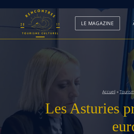
Skip
to
LE MAGAZINE
content
Accueil
»
Touris
Les Asturies p
eur