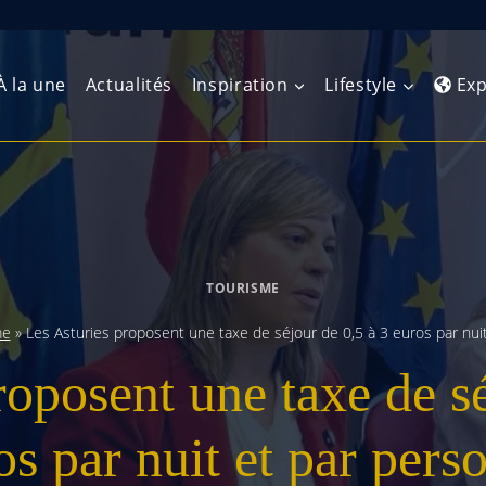
À la une
Actualités
Inspiration
Lifestyle
Exp
Europe de l’Ouest
Amérique du Nord
Afrique 
(Maghre
Europe du Nord
Amérique centrale
Afrique 
TOURISME
Europe centrale
Antilles et Caraïbes
Afrique d
me
»
Les Asturies proposent une taxe de séjour de 0,5 à 3 euros par nui
Europe de l’Est
Amérique du Sud
roposent une taxe de sé
Afrique 
Balkans
os par nuit et par pers