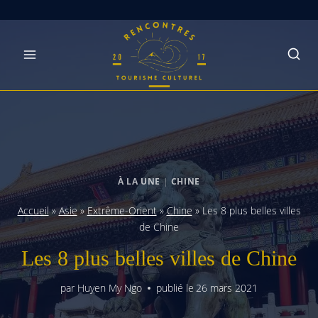
Skip
to
content
À LA UNE
|
CHINE
Accueil
»
Asie
»
Extrême-Orient
»
Chine
»
Les 8 plus belles villes
de Chine
Les 8 plus belles villes de Chine
par
Huyen My Ngo
publié le
26 mars 2021