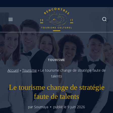
Skip
to
content
TOURISME
Accueil
»
Tourisme
»
Le tourisme change de stratégie faute de
talents
Le tourisme change de stratégie
faute de talents
par
Soumaya
publié le
9 juin 2026