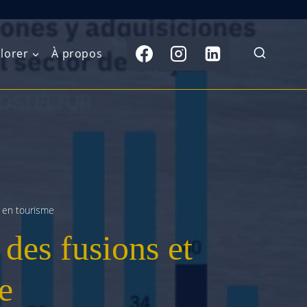
lorer
À propos
du Nord
Moyen-Orient
Australasie
b)
Asie centrale
Îles du Pacifique
de l’Ouest
Sous-continent
e l’Est
indien
s en tourisme
des fusions et
australe
Asie du Sud-Est
Extrême-Orient
e