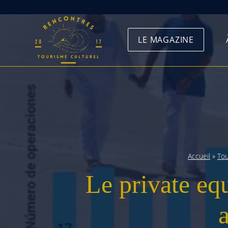
Skip
to
LE MAGAZINE
content
Accueil
»
To
Le private eq