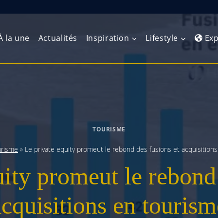
À la une
Actualités
Inspiration
Lifestyle
Exp
Europe de l’Ouest
Amérique du Nord
Afrique 
(Maghre
Europe du Nord
Amérique centrale
Afrique 
TOURISME
Europe centrale
Antilles et Caraïbes
Afrique d
urisme
»
Le private equity promeut le rebond des fusions et acquisition
Europe de l’Est
Amérique du Sud
uity promeut le rebond 
Afrique 
Balkans
acquisitions en tourism