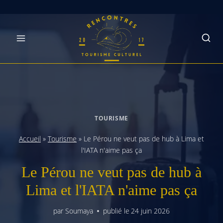
Skip
to
content
TOURISME
Accueil
»
Tourisme
»
Le Pérou ne veut pas de hub à Lima et
l'IATA n'aime pas ça
Le Pérou ne veut pas de hub à
Lima et l'IATA n'aime pas ça
par
Soumaya
publié le
24 juin 2026