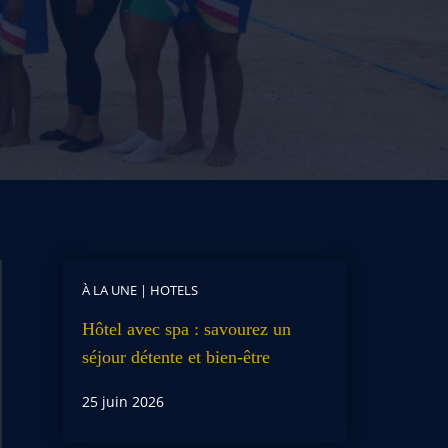
À LA UNE
|
HOTELS
Hôtel avec spa : savourez un
séjour détente et bien-être
25 juin 2026