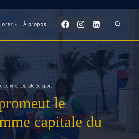
lorer
À propos
du Nord
Moyen-Orient
Australasie
b)
Asie centrale
Îles du Pacifique
de l’Ouest
e comme capitale du sport
Sous-continent
e l’Est
indien
promeut le
australe
Asie du Sud-Est
mme capitale du
Extrême-Orient