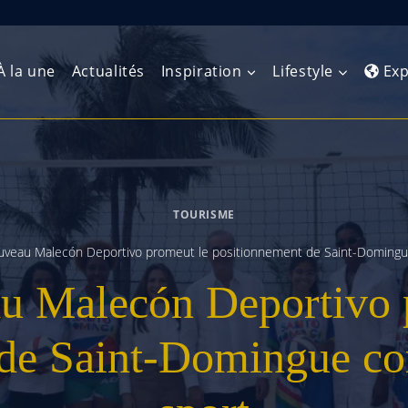
À la une
Actualités
Inspiration
Lifestyle
Exp
Europe de l’Ouest
Amérique du Nord
Afrique 
(Maghre
TOURISME
Europe du Nord
Amérique centrale
Afrique 
uveau Malecón Deportivo promeut le positionnement de Saint-Domingu
Europe centrale
Antilles et Caraïbes
Afrique d
u Malecón Deportivo 
Europe de l’Est
Amérique du Sud
Afrique 
Balkans
 de Saint-Domingue co