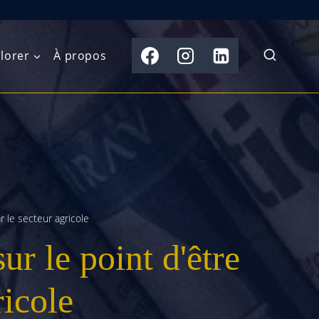
lorer
À propos
du Nord
Moyen-Orient
Australasie
b)
Asie centrale
Îles du Pacifique
de l’Ouest
Sous-continent
e l’Est
indien
 le secteur agricole
r le point d'être
australe
Asie du Sud-Est
Extrême-Orient
ricole