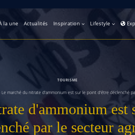
À la une
Actualités
Inspiration
Lifestyle
Exp
Europe de l’Ouest
Amérique du Nord
Afrique 
(Maghre
Europe du Nord
Amérique centrale
Afrique 
TOURISME
Europe centrale
Antilles et Caraïbes
Afrique d
»
Le marché du nitrate d'ammonium est sur le point d'être déclenché par
Europe de l’Est
Amérique du Sud
rate d'ammonium est su
Afrique 
Balkans
nché par le secteur ag