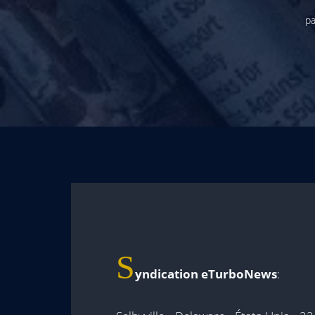
pa
S
yndication eTurboNews
: