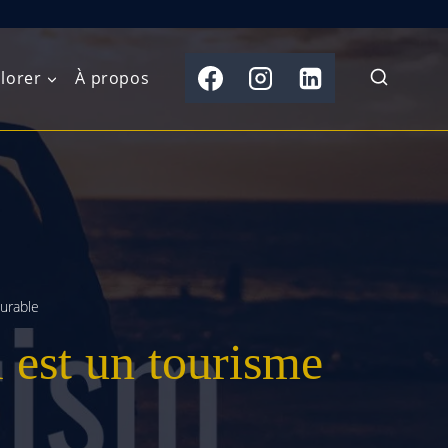
lorer
À propos
du Nord
Moyen-Orient
Australasie
b)
Asie centrale
Îles du Pacifique
de l’Ouest
Sous-continent
e l’Est
indien
durable
l est un tourisme
australe
Asie du Sud-Est
Extrême-Orient