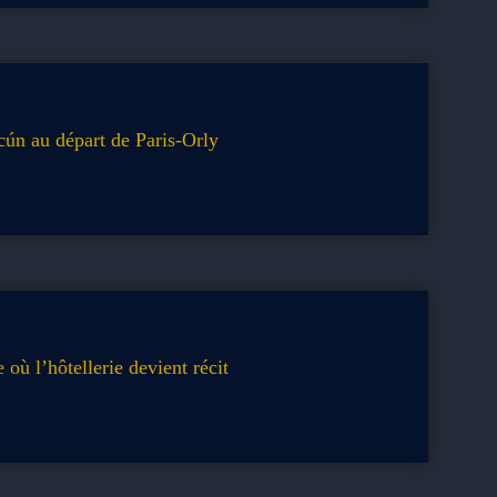
cún au départ de Paris-Orly
 où l’hôtellerie devient récit