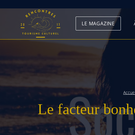
Skip
to
LE MAGAZINE
content
Accuei
Le facteur bonhe