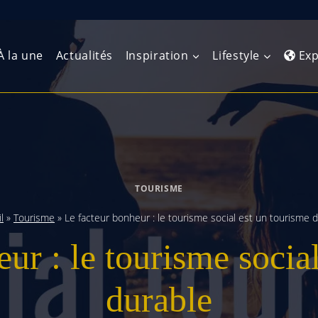
À la une
Actualités
Inspiration
Lifestyle
Exp
Europe de l’Ouest
Amérique du Nord
Afrique 
(Maghre
Europe du Nord
Amérique centrale
Afrique 
TOURISME
Europe centrale
Antilles et Caraïbes
Afrique d
l
»
Tourisme
»
Le facteur bonheur : le tourisme social est un tourisme 
Europe de l’Est
Amérique du Sud
ur : le tourisme socia
Afrique 
Balkans
durable