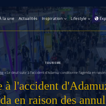
À la une
Actualités
Inspiration
Lifestyle
Exp
Europe de l’Ouest
Amérique du Nord
Afrique 
(Maghre
Europe du Nord
Amérique centrale
Afrique 
TOURISME
Europe centrale
Antilles et Caraïbes
Afrique d
sme
»
Le deuil suite à l'accident d'Adamuz conditionne l'agenda en raiso
Europe de l’Est
Amérique du Sud
te à l'accident d'Adamu
Afrique 
Balkans
nda en raison des annul