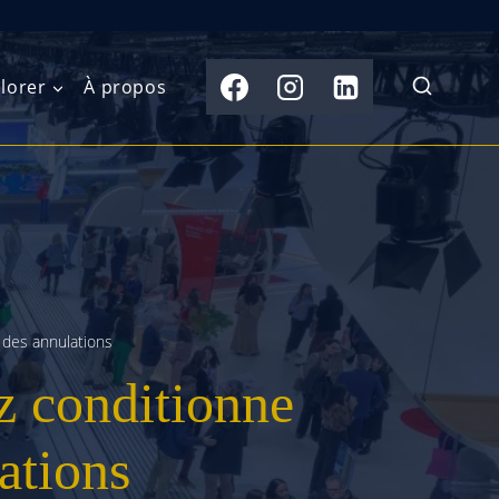
lorer
À propos
du Nord
Moyen-Orient
Australasie
b)
Asie centrale
Îles du Pacifique
de l’Ouest
Sous-continent
e l’Est
indien
n des annulations
z conditionne
australe
Asie du Sud-Est
Extrême-Orient
ations