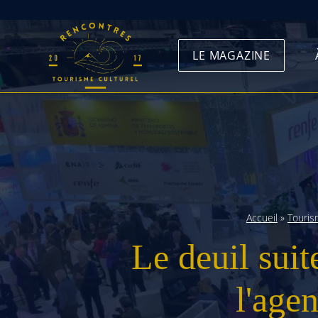
Skip
to
LE MAGAZINE
content
Accueil
»
Touri
Le deuil sui
l'age