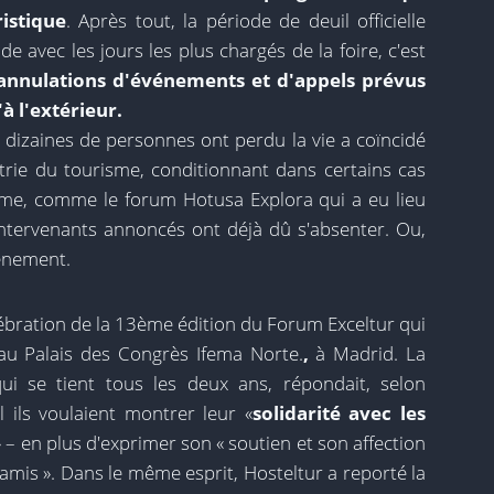
istique
. Après tout, la période de deuil officielle
 avec les jours les plus chargés de la foire, c'est
annulations d'événements et d'appels prévus
à l'extérieur.
s dizaines de personnes ont perdu la vie a coïncidé
trie du tourisme, conditionnant dans certains cas
e, comme le forum Hotusa Explora qui a eu lieu
intervenants annoncés ont déjà dû s'absenter. Ou,
vénement.
lébration de la 13ème édition du Forum Exceltur qui
 au Palais des Congrès Ifema Norte.
,
à Madrid. La
qui se tient tous les deux ans, répondait, selon
l ils voulaient montrer leur «
solidarité avec les
 – en plus d'exprimer son « soutien et son affection
s amis ». Dans le même esprit, Hosteltur a reporté la