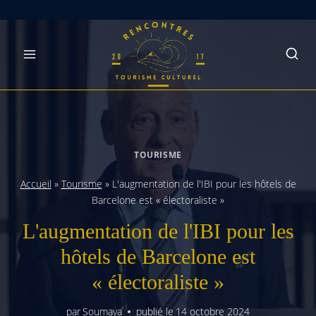
Skip
to
content
TOURISME
Accueil
»
Tourisme
»
L'augmentation de l'IBI pour les hôtels de
Barcelone est « électoraliste »
L'augmentation de l'IBI pour les
hôtels de Barcelone est
« électoraliste »
par
Soumaya
publié le
14 octobre 2024