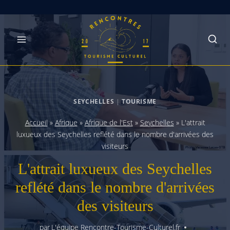
Skip
to
content
SEYCHELLES
|
TOURISME
Accueil
»
Afrique
»
Afrique de l'Est
»
Seychelles
»
L'attrait
luxueux des Seychelles reflété dans le nombre d'arrivées des
visiteurs
L'attrait luxueux des Seychelles
reflété dans le nombre d'arrivées
des visiteurs
par
L'équipe Rencontre-Tourisme-Culturel.fr