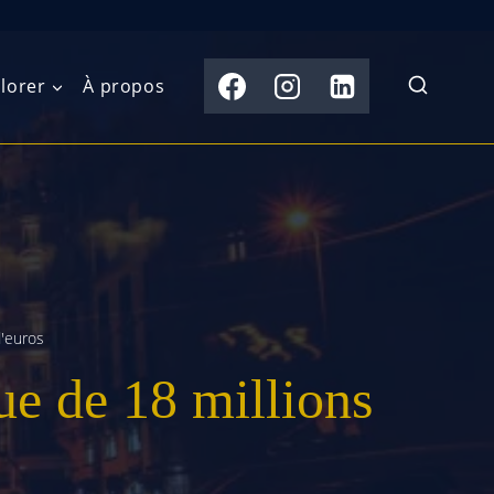
lorer
À propos
du Nord
Moyen-Orient
Australasie
b)
Asie centrale
Îles du Pacifique
de l’Ouest
Sous-continent
e l’Est
indien
d'euros
ue de 18 millions
australe
Asie du Sud-Est
Extrême-Orient