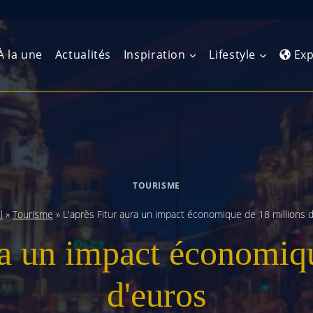
À la une
Actualités
Inspiration
Lifestyle
Exp
Europe de l’Ouest
Amérique du Nord
Afrique 
(Maghre
Europe du Nord
Amérique centrale
Afrique 
TOURISME
Europe centrale
Antilles et Caraïbes
Afrique d
l
»
Tourisme
»
L'après Fitur aura un impact économique de 18 millions 
Europe de l’Est
Amérique du Sud
ra un impact économiq
Afrique 
Balkans
d'euros