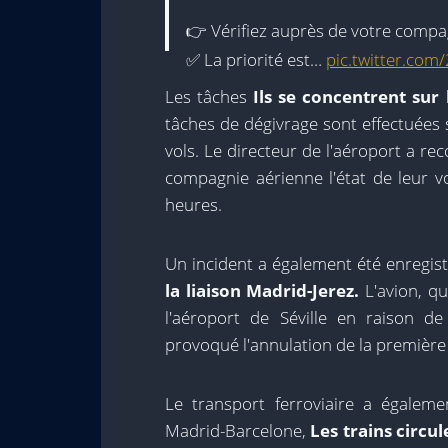
👉 Vérifiez auprès de votre compag
✅ La priorité est…
pic.twitter.co
Les tâches
Ils se concentrent sur
-Aena (@aena)
28 janvier 2026
tâches de dégivrage sont effectuées s
vols. Le directeur de l'aéroport a r
compagnie aérienne l'état de leur v
heures.
Un incident a également été enregis
la liaison Madrid-Jerez.
L'avion, qu
l'aéroport de Séville en raison d
provoqué l'annulation de la première 
Le transport ferroviaire a égalem
Madrid-Barcelone,
Les trains circu