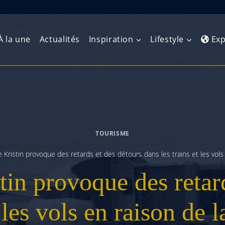
À la une
Actualités
Inspiration
Lifestyle
Exp
Europe de l’Ouest
Amérique du Nord
Afrique 
(Maghre
Europe du Nord
Amérique centrale
Afrique 
TOURISME
Europe centrale
Antilles et Caraïbes
Afrique d
Kristin provoque des retards et des détours dans les trains et les vols 
Europe de l’Est
Amérique du Sud
tin provoque des retard
Afrique 
Balkans
 les vols en raison de 