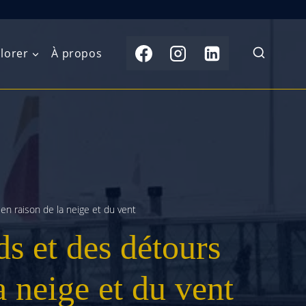
lorer
À propos
du Nord
Moyen-Orient
Australasie
b)
Asie centrale
Îles du Pacifique
de l’Ouest
Sous-continent
e l’Est
indien
en raison de la neige et du vent
s et des détours
australe
Asie du Sud-Est
Extrême-Orient
la neige et du vent