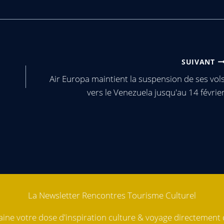
SUIVANT
Air Europa maintient la suspension de ses vol
vers le Venezuela jusqu'au 14 févrie
La Newsletter Rencontres Tourisme Culturel
ne votre dose d'inspiration culture & voyage directement d