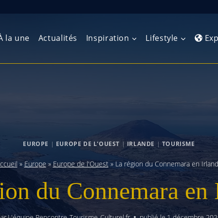
À la une
Actualités
Inspiration
Lifestyle
Exp
Europe de l’Ouest
Amérique du Nord
Afrique 
(Maghre
Europe du Nord
Amérique centrale
Afrique 
Europe centrale
Antilles et Caraïbes
EUROPE
|
EUROPE DE L'OUEST
|
IRLANDE
|
TOURISME
Afrique d
Europe de l’Est
Amérique du Sud
ccueil
»
Europe
»
Europe de l'Ouest
»
La région du Connemara en Irlan
Afrique 
Balkans
ion du Connemara en 
ar
L'équipe Rencontre-Tourisme-Culturel.fr
publié le
1 décembre 202