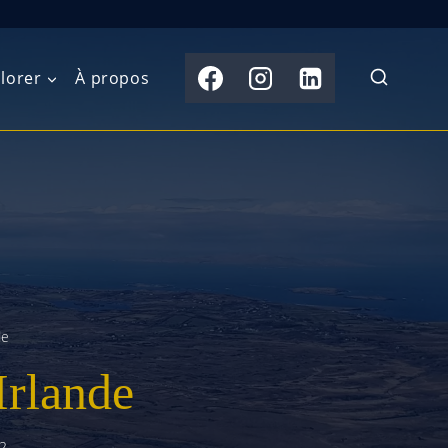
lorer
À propos
du Nord
Moyen-Orient
Australasie
b)
Asie centrale
Îles du Pacifique
de l’Ouest
Sous-continent
e l’Est
indien
de
australe
Asie du Sud-Est
Irlande
Extrême-Orient
2